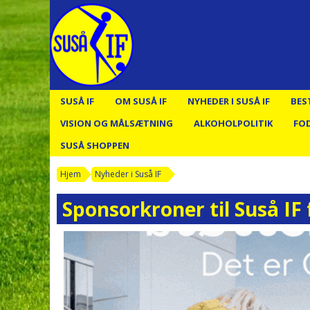
SUSÅ IF
OM SUSÅ IF
NYHEDER I SUSÅ IF
BES
VISION OG MÅLSÆTNING
ALKOHOLPOLITIK
FO
SUSÅ SHOPPEN
Hjem
Nyheder i Suså IF
Sponsorkroner til Suså IF