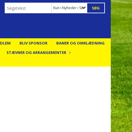
Kun i Nyheder i Suså IF
EDLEM
BLIV SPONSOR
BANER OG OMKLÆDNING
STÆVNER OG ARRANGEMENTER