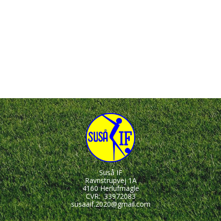
Suså IF
Ravnstrupvej 1A
4160 Herlufmagle
CVR:
33972083
susaaif.2020@gmail.com