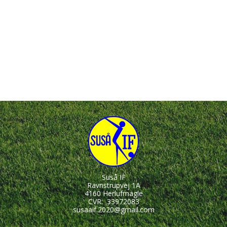
Suså IF
Ravnstrupvej 1A
4160 Herlufmagle
CVR:
33972083
susaaif.2020@gmail.com