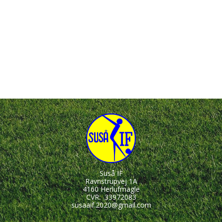
Suså IF
Ravnstrupvej 1A
4160 Herlufmagle
CVR:
33972083
susaaif.2020@gmail.com