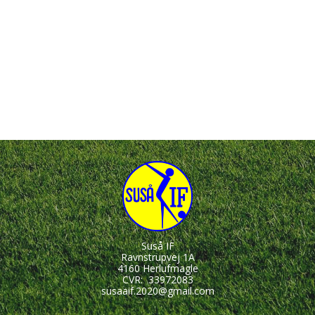
Suså IF
Ravnstrupvej 1A
4160 Herlufmagle
CVR:
33972083
susaaif.2020@gmail.com